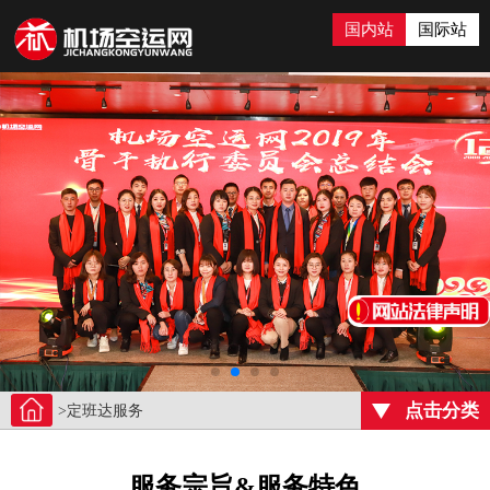
国内站
国际站
点击分类
>定班达服务
服务宗旨&服务特色